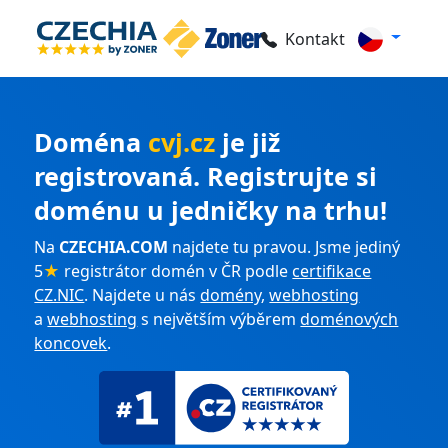
Kontakt
Doména
cvj.cz
je již
registrovaná. Registrujte si
doménu u jedničky na trhu!
Na
CZECHIA.COM
najdete tu pravou. Jsme jediný
5
★
registrátor domén v ČR podle
certifikace
CZ.NIC
. Najdete u nás
domény
,
webhosting
a
webhosting
s největším výběrem
doménových
koncovek
.