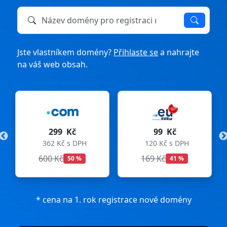
Název domény k registraci nebo převodu
Jste vlastníkem domény?
Přihlaste se
a nahrajte
na váš web obsah.
č
99 Kč
275 Kč
 DPH
120 Kč s DPH
333 Kč s DPH
169 Kč
299 Kč
 %
41 %
8 %
* cena na 1. rok registrace nové domény